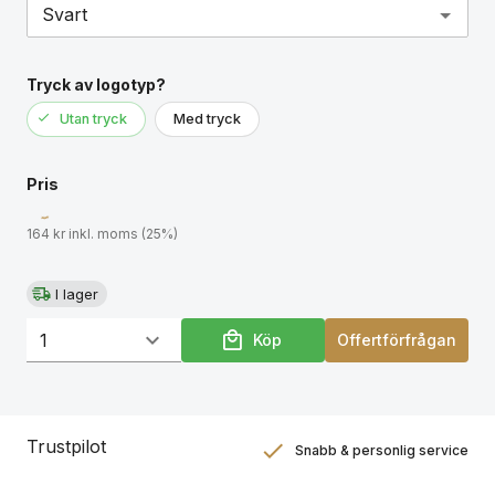
Tryck av logotyp?
Utan tryck
Med tryck
Pris
164 kr inkl. moms (25%)
I lager
Köp
Offertförfrågan
Trustpilot
Snabb & personlig service
Nöjdhetsgaranti
Hållbara gåvor