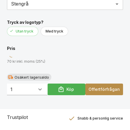
Tryck av logotyp?
Utan tryck
Med tryck
Pris
70 kr inkl. moms (25%)
Osäkert lagersaldo
Köp
Offertförfrågan
Trustpilot
Snabb & personlig service
Nöjdhetsgaranti
Hållbara gåvor