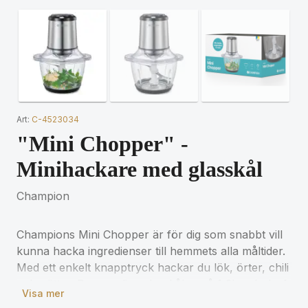
Art:
C-4523034
"Mini Chopper" -
Minihackare med glasskål
Champion
Champions Mini Chopper är för dig som snabbt vill
kunna hacka ingredienser till hemmets alla måltider.
Med ett enkelt knapptryck hackar du lök, örter, chili
och nötter. Den rymliga glasskålen på 1,2L och de 4
Visa mer
knivarna i rostfritt stål gör denna Mini Chopper till