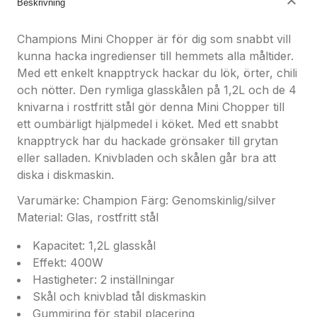
Beskrivning
- Vikt: 1,64 kg
- Förpackningsmått (LxBxH)0.173 x 0.198 x 0.3 m
Champions Mini Chopper är för dig som snabbt vill
kunna hacka ingredienser till hemmets alla måltider.
Användarmanual:
Med ett enkelt knapptryck hackar du lök, örter, chili
[http://media.champion.se/CHMC310_Manual.pdf]EU
och nötter. Den rymliga glasskålen på 1,2L och de 4
försäkran
knivarna i rostfritt stål gör denna Mini Chopper till
[http://media.champion.se/CHMC310_EU.pdf]Produktbl
ett oumbärligt hjälpmedel i köket. Med ett snabbt
[http://media.champion.se/CHMC310_produktblad.pdf]
knapptryck har du hackade grönsaker till grytan
eller salladen. Knivbladen och skålen går bra att
diska i diskmaskin.
Varumärke: Champion Färg: Genomskinlig/silver
Material: Glas, rostfritt stål
Kapacitet: 1,2L glasskål
Effekt: 400W
Hastigheter: 2 inställningar
Skål och knivblad tål diskmaskin
Gummiring för stabil placering