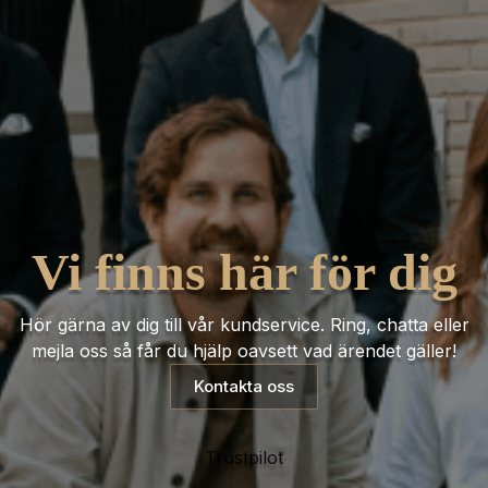
Vi finns här för dig
Hör gärna av dig till vår kundservice. Ring, chatta eller
mejla oss så får du hjälp oavsett vad ärendet gäller!
Kontakta oss
Trustpilot