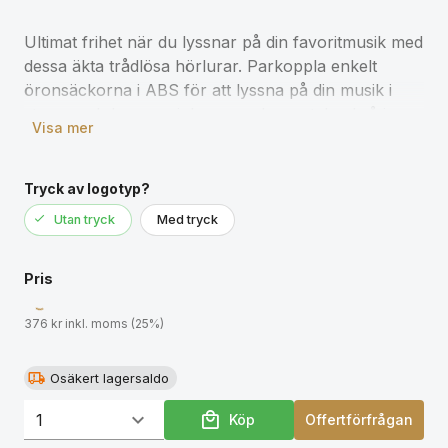
Ultimat frihet när du lyssnar på din favoritmusik med
dessa äkta trådlösa hörlurar. Parkoppla enkelt
öronsäckorna i ABS för att lyssna på din musik i
stereo och besvara inkommande samtal också i
Visa mer
stereo. Öronsnäckorna levereras i ett kompakt 500
mAh laddningsfodral så att du enkelt kan förvara
och ta med dig dina hörlurar. Hörlurarna har BT 5.0
Tryck av logotyp?
för automatisk parkoppling och en stabil anslutning.
Utan tryck
Med tryck
Batteriet på 50 mAh ger en speltid på upp till 3
timmar och kan laddas upp på runt 2 timmar i
Pris
laddningsfodralet, räckvidd är upp till 10 meter.
Membran i olika storlekar medföljer.
376 kr inkl. moms (25%)
Osäkert lagersaldo
Köp
Offertförfrågan