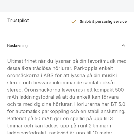
Trustpilot
Snabb & personlig service
Nöjdhetsgaranti
Hållbara gåvor
Beskrivning
Ultimat frihet när du lyssnar på din favoritmusik med
dessa äkta trådlösa hörlurar. Parkoppla enkelt
öronsäckorna i ABS för att lyssna på din musik i
stereo och besvara inkommande samtal också i
stereo. Öronsnäckorna levereras i ett kompakt 500
mAh laddningsfodral så att du enkelt kan förvara
och ta med dig dina hörlurar. Hörlurarna har BT 5.0
för automatisk parkoppling och en stabil anslutning.
Batteriet på 50 mAh ger en speltid på upp till 3
timmar och kan laddas upp på runt 2 timmar i
laddningsfodralet, räckvidd är upp till 10 meter.