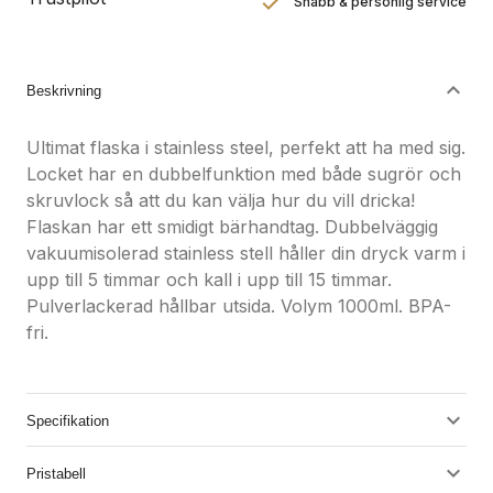
Snabb & personlig service
Nöjdhetsgaranti
Hållbara gåvor
Beskrivning
Ultimat flaska i stainless steel, perfekt att ha med sig.
Locket har en dubbelfunktion med både sugrör och
skruvlock så att du kan välja hur du vill dricka!
Flaskan har ett smidigt bärhandtag. Dubbelväggig
vakuumisolerad stainless stell håller din dryck varm i
upp till 5 timmar och kall i upp till 15 timmar.
Pulverlackerad hållbar utsida. Volym 1000ml. BPA-
fri.
Specifikation
Pristabell