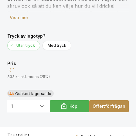
skruvlock så att du kan välja hur du vill dricka!
Flaskan har ett smidigt bärhandtag. Dubbelväggig
Visa mer
vakuumisolerad stainless stell håller din dryck varm i
upp till 5 timmar och kall i upp till 15 timmar.
Pulverlackerad hållbar utsida. Volym 1000ml. BPA-
Tryck av logotyp?
fri.
Utan tryck
Med tryck
Pris
333 kr inkl. moms (25%)
Osäkert lagersaldo
Köp
Offertförfrågan
Trustpilot