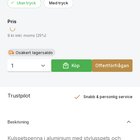
Utan tryck
Med tryck
Pris
9 kr inkl. moms (25%)
Osäkert lagersaldo
Köp
Offertförfrågan
Trustpilot
Snabb & personlig service
Nöjdhetsgaranti
Hållbara gåvor
Beskrivning
Kulspetspenna i aluminium med stylusspets och