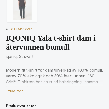
Art:
CA394109537
IQONIQ Yala t-shirt dam i
återvunnen bomull
iqoniq, S, svart
Modern fit t-shirt för dam tillverkad av 100% bomull,
varav 70% ekologisk och 30% återvunnen, 160
G/M². T-shirten har en rund halsringning i samma
tyg. Användningen av äkta återvunnet och
Visa mer
ekologiskt material samt påståenden om
miljöpåverkan garanteras med hjälp av AWARE™, en
fysisk spårare och blockkedjeteknik. Genom att
Produktvarianter