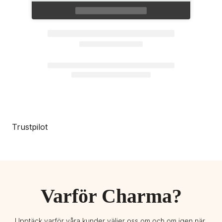
Trustpilot
Varför Charma?
Upptäck varför våra kunder väljer oss om och om igen när 