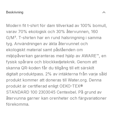
Nöjdhetsgaranti
Hållbara gåvor
Beskrivning
Modern fit t-shirt för dam tillverkad av 100% bomull,
varav 70% ekologisk och 30% återvunnen, 160
G/M². T-shirten har en rund halsringning i samma
tyg. Användningen av äkta återvunnet och
ekologiskt material samt påståenden om
miljöpåverkan garanteras med hjälp av AWARE™, en
fysisk spårare och blockkedjeteknik. Genom att
skanna QR-koden får du tillgång till ett särskilt
digitalt produktpass. 2% av intäkterna från varje såld
produkt kommer att doneras till Water.org. Denna
produkt är certifierad enligt OEKO-TEX®
STANDARD 100 2303045 Centexbel. På grund av
återvunna garner kan orenheter och färgvariationer
förekomma.