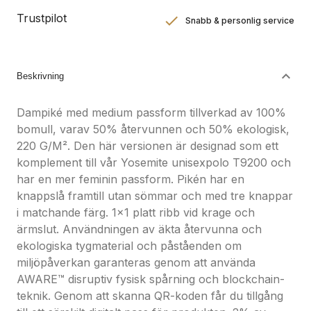
Trustpilot
Snabb & personlig service
Nöjdhetsgaranti
Hållbara gåvor
Beskrivning
Dampiké med medium passform tillverkad av 100%
bomull, varav 50% återvunnen och 50% ekologisk,
220 G/M². Den här versionen är designad som ett
komplement till vår Yosemite unisexpolo T9200 och
har en mer feminin passform. Pikén har en
knappslå framtill utan sömmar och med tre knappar
i matchande färg. 1x1 platt ribb vid krage och
ärmslut. Användningen av äkta återvunna och
ekologiska tygmaterial och påståenden om
miljöpåverkan garanteras genom att använda
AWARE™ disruptiv fysisk spårning och blockchain-
teknik. Genom att skanna QR-koden får du tillgång