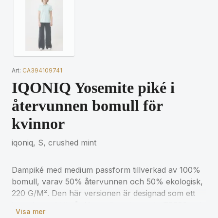
Art:
CA394109741
IQONIQ Yosemite piké i
återvunnen bomull för
kvinnor
iqoniq, S, crushed mint
Dampiké med medium passform tillverkad av 100%
bomull, varav 50% återvunnen och 50% ekologisk,
220 G/M². Den här versionen är designad som ett
komplement till vår Yosemite unisexpolo T9200 och
Visa mer
har en mer feminin passform. Pikén har en