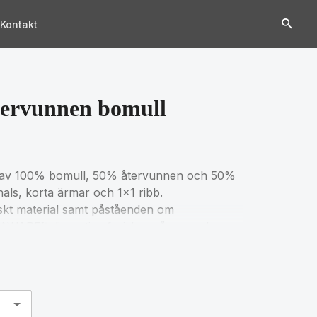
Kontakt
tervunnen bomull
ad av 100% bomull, 50% återvunnen och 50%
als, korta ärmar och 1x1 ribb.
skt material samt påståenden om
 AWARE™ disruptiva fysiska spårare och
 du tillgång till ett digitalt produktpass. 2%
tt doneras till Water.org. Produkten är
-certifierad. På grund av återvunnet
ationer förekomma.