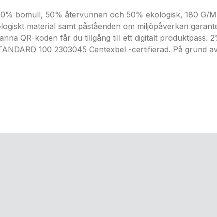
 100% bomull, 50% återvunnen och 50% ekologisk, 180 G/M²
ologiskt material samt påståenden om miljöpåverkan garan
nna QR-koden får du tillgång till ett digitalt produktpass.
STANDARD 100 2303045 Centexbel -certifierad. På grund a