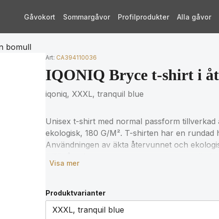
Gåvokort
Sommargåvor
Profilprodukter
Alla gåvor
en bomull
Art:
CA394110036
IQONIQ Bryce t-shirt i å
iqoniq, XXXL, tranquil blue
Unisex t-shirt med normal passform tillverk
ekologisk, 180 G/M². T-shirten har en rundad h
Användningen av äkta återvunnet och ekologi
miljöpåverkan garanteras, genom att använda
Visa mer
blockkedjeteknik. Genom att skanna QR-koden får
av intäkterna från varje såld produkt kommer a
OEKO-TEX® STANDARD 100 2303045 Centexbel 
Produktvarianter
garns egenskaper kan orenheter och färgvari