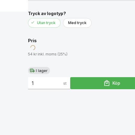
Tryck av logotyp?
Utan tryck
Med tryck
Pris
54 kr inkl. moms (25%)
I lager
Köp
st