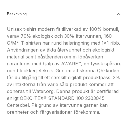
Nöjdhetsgaranti
Hållbara gåvor
Beskrivning
Unisex t-shirt modern fit tillverkad av 100% bomull,
varav 70% ekologisk och 30% återvunnen, 160
G/M². T-shirten har rund halsringning med 1x1 ribb.
Användningen av äkta återvunnet och ekologiskt
material samt påståenden om miljöpåverkan
garanteras med hjälp av AWARE™, en fysisk spårare
och blockkedjeteknik. Genom att skanna QR-koden
får du tillgång till ett särskilt digitalt produktpass. 2%
av intäkterna från varje såld produkt kommer att
doneras till Water.org. Denna produkt är certifierad
enligt OEKO-TEX® STANDARD 100 2303045
Centexbel. På grund av återvunna garner kan
orenheter och färgvariationer förekomma.