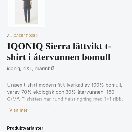
Art:
CA394110289
IQONIQ Sierra lättvikt t-
shirt i återvunnen bomull
iqoniq, 4XL, marinblå
Unisex t-shirt modern fit tillverkad av 100% bomull,
varav 70% ekologisk och 30% återvunnen, 160
G/M². T-shirten har rund halsringning med 1x1 ribb.
Användningen av äkta återvunnet och ekologiskt
Visa mer
material samt påståenden om miljöpåverkan
garanteras med hjälp av AWARE™, en fysisk spårare
och blockkedjeteknik. Genom att skanna QR-koden
Produktvarianter