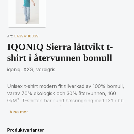
Art:
CA394110339
IQONIQ Sierra lättvikt t-
shirt i återvunnen bomull
iqoniq, XXS, verdigris
Unisex t-shirt modern fit tillverkad av 100% bomull,
varav 70% ekologisk och 30% återvunnen, 160
G/M². T-shirten har rund halsringning med 1x1 ribb.
Användningen av äkta återvunnet och ekologiskt
Visa mer
material samt påståenden om miljöpåverkan
garanteras med hjälp av AWARE™, en fysisk spårare
och blockkedjeteknik. Genom att skanna QR-koden
Produktvarianter