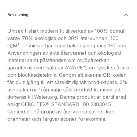
Nöjdhetsgaranti
Hållbara gåvor
Beskrivning
Unisex t-shirt modern fit tillverkad av 100% bomull,
varav 70% ekologisk och 30% återvunnen, 160
G/M². T-shirten har rund halsringning med 1x1 ribb.
Användningen av äkta återvunnet och ekologiskt
material samt påståenden om miljöpåverkan
garanteras med hjälp av AWARE™, en fysisk spårare
och blockkedjeteknik. Genom att skanna QR-koden
får du tillgång till ett särskilt digitalt produktpass. 2%
av intäkterna från varje såld produkt kommer att
doneras till Water.org. Denna produkt är certifierad
enligt OEKO-TEX® STANDARD 100 2303045
Centexbel. På grund av återvunna garner kan
orenheter och färgvariationer förekomma.