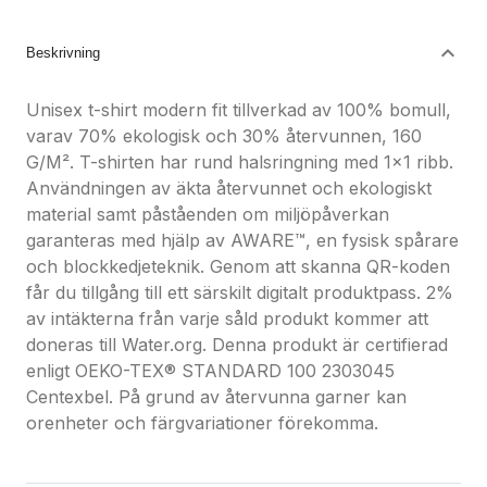
Nöjdhetsgaranti
Hållbara gåvor
Beskrivning
Unisex t-shirt modern fit tillverkad av 100% bomull,
varav 70% ekologisk och 30% återvunnen, 160
G/M². T-shirten har rund halsringning med 1x1 ribb.
Användningen av äkta återvunnet och ekologiskt
material samt påståenden om miljöpåverkan
garanteras med hjälp av AWARE™, en fysisk spårare
och blockkedjeteknik. Genom att skanna QR-koden
får du tillgång till ett särskilt digitalt produktpass. 2%
av intäkterna från varje såld produkt kommer att
doneras till Water.org. Denna produkt är certifierad
enligt OEKO-TEX® STANDARD 100 2303045
Centexbel. På grund av återvunna garner kan
orenheter och färgvariationer förekomma.