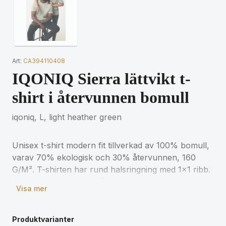
Art:
CA394110408
IQONIQ Sierra lättvikt t-
shirt i återvunnen bomull
iqoniq, L, light heather green
Unisex t-shirt modern fit tillverkad av 100% bomull,
varav 70% ekologisk och 30% återvunnen, 160
G/M². T-shirten har rund halsringning med 1x1 ribb.
Användningen av äkta återvunnet och ekologiskt
Visa mer
material samt påståenden om miljöpåverkan
garanteras med hjälp av AWARE™, en fysisk spårare
och blockkedjeteknik. Genom att skanna QR-koden
Produktvarianter