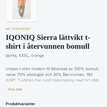
Art:
CA394110487
IQONIQ Sierra lättvikt t-
shirt i återvunnen bomull
iqoniq, XXXL, orange
Unisex t-shirt modern fit tillverkad av 100% bomull,
varav 70% ekologisk och 30% återvunnen, 160
G/M². T-shirten har rund halsringning med 1x1 ribb.
Användningen av äkta återvunnet och ekologiskt
Visa mer
material samt påståenden om miljöpåverkan
garanteras med hjälp av AWARE™, en fysisk spårare
och blockkedjeteknik. Genom att skanna QR-koden
Produktvarianter