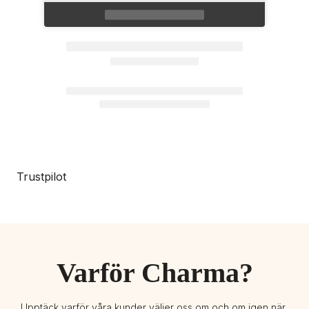
Trustpilot
Varför Charma?
Upptäck varför våra kunder väljer oss om och om igen när 