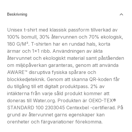
Nöjdhetsgaranti
Hållbara gåvor
Beskrivning
Unisex t-shirt med klassisk passform tillverkad av
100% bomull, 30% återvunnen och 70% ekologisk,
180 G/M². T-shirten har en rundad hals, korta
ärmar och 1x1 ribb. Användningen av äkta
återvunnet och ekologiskt material samt påståenden
om miljöpåverkan garanteras, genom att använda
AWARE™ disruptiva fysiska spårare och
blockkedjeteknik. Genom att skanna QR-koden får
du tillgång till ett digitalt produktpass. 2% av
intäkterna från varje såld produkt kommer att
doneras till Water.org. Produkten är OEKO-TEX®
STANDARD 100 2303045 Centexbel -certifierad. På
grund av återvunnet garns egenskaper kan
orenheter och färgvariationer förekomma.