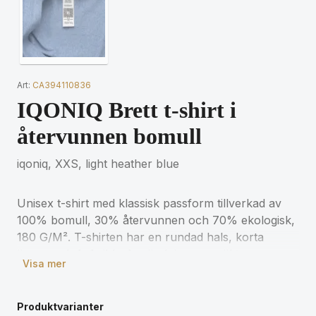
Art:
CA394110836
IQONIQ Brett t-shirt i
återvunnen bomull
iqoniq, XXS, light heather blue
Unisex t-shirt med klassisk passform tillverkad av
100% bomull, 30% återvunnen och 70% ekologisk,
180 G/M². T-shirten har en rundad hals, korta
ärmar och 1x1 ribb. Användningen av äkta
Visa mer
återvunnet och ekologiskt material samt påståenden
om miljöpåverkan garanteras, genom att använda
AWARE™ disruptiva fysiska spårare och
Produktvarianter