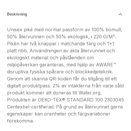
Nöjdhetsgaranti
Hållbara gåvor
Beskrivning
Unisex piké med normal passform av 100% bomull,
50% återvunnen och 50% ekologisk, i 220 G/M².
Pikén har två knappar i matchande färg och 1x1
platt ribb. Användningen av äkta återvunnet och
ekologiskt material och påståenden om
miljöpåverkan garanteras, med hjälp av AWARE™
disruptiva fysiska spårare och blockkedjeteknik.
Genom att skanna QR-koden får du tillgång till ett
digitalt produktpass. 2% av intäkterna från varje såld
produkt kommer att doneras till Water.org.
Produkten är OEKO-TEX® STANDARD 100 2303045
Centexbel-certifierad. På grund av återvunnet garns
egenskaper kan orenheter och färgvariationer
förekomma.