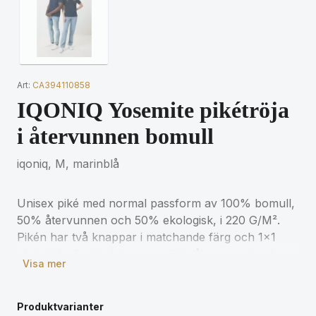
Art:
CA394110858
IQONIQ Yosemite pikétröja
i återvunnen bomull
iqoniq, M, marinblå
Unisex piké med normal passform av 100% bomull,
50% återvunnen och 50% ekologisk, i 220 G/M².
Pikén har två knappar i matchande färg och 1x1
platt ribb. Användningen av äkta återvunnet och
Visa mer
ekologiskt material och påståenden om
miljöpåverkan garanteras, med hjälp av AWARE™
disruptiva fysiska spårare och blockkedjeteknik.
Produktvarianter