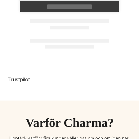
Trustpilot
Varför Charma?
Upptäck varför våra kunder väljer oss om och om igen när 