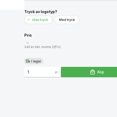
Tryck av logotyp?
Utan tryck
Med tryck
Pris
240 kr inkl. moms (25%)
I lager
Köp
st