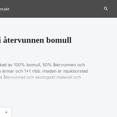
ntakt
i återvunnen bomull
erkad av 100% bomull, 50% återvunnen och
 ärmar och 1x1 ribb. Insidan är mjukborstad
a återvunnet och ekologiskt material och
nom användning av AWARE™ disruptiva
t skanna QR-koden får du tillgång till ett
je såld produkt kommer att doneras till
D 100 2303045 Centexbel-certifierad. På
r och färgvariationer förekomma.