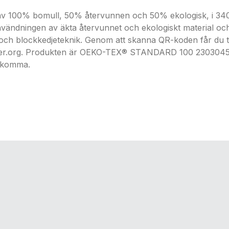
 av 100% bomull, 50% återvunnen och 50% ekologisk, i 340
Användningen av äkta återvunnet och ekologiskt material 
h blockkedjeteknik. Genom att skanna QR-koden får du tillgå
Water.org. Produkten är OEKO-TEX® STANDARD 100 2303045 
rekomma.