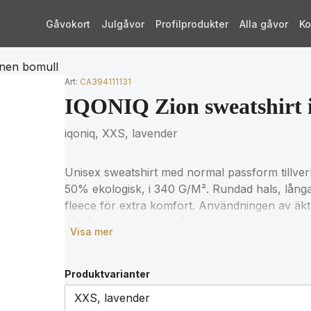
Gåvokort
Julgåvor
Profilprodukter
Alla gåvor
Ko
nnen bomull
Art:
CA394111131
IQONIQ Zion sweatshirt 
iqoniq, XXS, lavender
Unisex sweatshirt med normal passform tillv
50% ekologisk, i 340 G/M². Rundad hals, långa
fleece för extra komfort. Användningen av äkt
påståenden om miljöpåverkan garanteras, ge
Visa mer
fysiska spårare och blockkedjeteknik. Genom at
digitalt produktpass. 2% av intäkterna från var
Water.org. Produkten är OEKO-TEX® STANDAR
Produktvarianter
grund av återvunnet garns natur kan orenhete