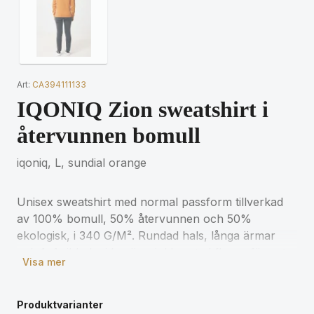
Art:
CA394111133
IQONIQ Zion sweatshirt i
återvunnen bomull
iqoniq, L, sundial orange
Unisex sweatshirt med normal passform tillverkad
av 100% bomull, 50% återvunnen och 50%
ekologisk, i 340 G/M². Rundad hals, långa ärmar
och 1x1 ribb. Insidan är mjukborstad fleece för extra
Visa mer
komfort. Användningen av äkta återvunnet och
ekologiskt material och påståenden om
miljöpåverkan garanteras, genom användning av
Produktvarianter