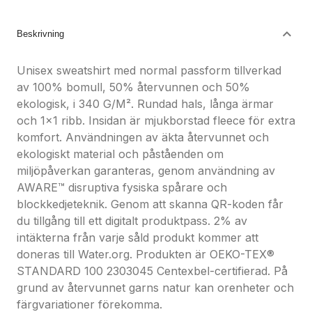
Nöjdhetsgaranti
Hållbara gåvor
Beskrivning
Unisex sweatshirt med normal passform tillverkad
av 100% bomull, 50% återvunnen och 50%
ekologisk, i 340 G/M². Rundad hals, långa ärmar
och 1x1 ribb. Insidan är mjukborstad fleece för extra
komfort. Användningen av äkta återvunnet och
ekologiskt material och påståenden om
miljöpåverkan garanteras, genom användning av
AWARE™ disruptiva fysiska spårare och
blockkedjeteknik. Genom att skanna QR-koden får
du tillgång till ett digitalt produktpass. 2% av
intäkterna från varje såld produkt kommer att
doneras till Water.org. Produkten är OEKO-TEX®
STANDARD 100 2303045 Centexbel-certifierad. På
grund av återvunnet garns natur kan orenheter och
färgvariationer förekomma.