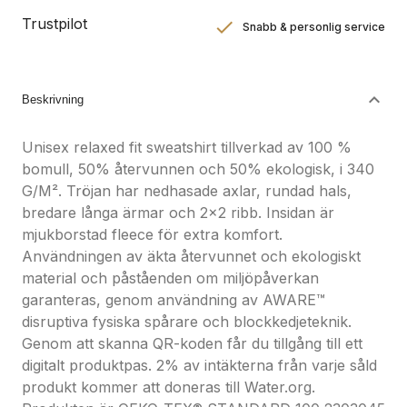
Trustpilot
Snabb & personlig service
Nöjdhetsgaranti
Hållbara gåvor
Beskrivning
Unisex relaxed fit sweatshirt tillverkad av 100 %
bomull, 50% återvunnen och 50% ekologisk, i 340
G/M². Tröjan har nedhasade axlar, rundad hals,
bredare långa ärmar och 2x2 ribb. Insidan är
mjukborstad fleece för extra komfort.
Användningen av äkta återvunnet och ekologiskt
material och påståenden om miljöpåverkan
garanteras, genom användning av AWARE™
disruptiva fysiska spårare och blockkedjeteknik.
Genom att skanna QR-koden får du tillgång till ett
digitalt produktpas. 2% av intäkterna från varje såld
produkt kommer att doneras till Water.org.