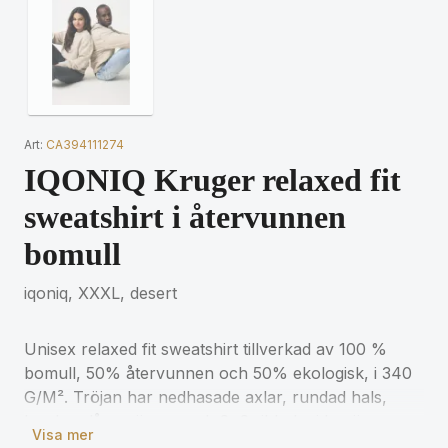
Art:
CA394111274
IQONIQ Kruger relaxed fit
sweatshirt i återvunnen
bomull
iqoniq, XXXL, desert
Unisex relaxed fit sweatshirt tillverkad av 100 %
bomull, 50% återvunnen och 50% ekologisk, i 340
G/M². Tröjan har nedhasade axlar, rundad hals,
bredare långa ärmar och 2x2 ribb. Insidan är
Visa mer
mjukborstad fleece för extra komfort.