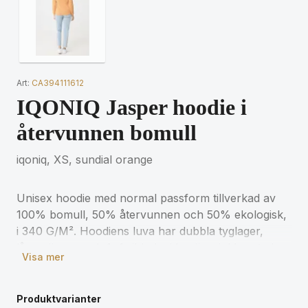
Art:
CA394111612
IQONIQ Jasper hoodie i
återvunnen bomull
iqoniq, XS, sundial orange
Unisex hoodie med normal passform tillverkad av
100% bomull, 50% återvunnen och 50% ekologisk,
i 340 G/M². Hoodiens luva har dubbla tyglager,
långa ärmar och 1x1 ribb. Insidan är mjukborstad
Visa mer
fleece för extra komfort. Användandet av äkta
återvunnet och ekologiskt material och påståenden
om miljöpåverkan garanteras, med hjälp av
Produktvarianter