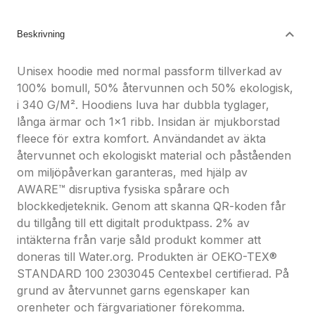
Nöjdhetsgaranti
Hållbara gåvor
Beskrivning
Unisex hoodie med normal passform tillverkad av
100% bomull, 50% återvunnen och 50% ekologisk,
i 340 G/M². Hoodiens luva har dubbla tyglager,
långa ärmar och 1x1 ribb. Insidan är mjukborstad
fleece för extra komfort. Användandet av äkta
återvunnet och ekologiskt material och påståenden
om miljöpåverkan garanteras, med hjälp av
AWARE™ disruptiva fysiska spårare och
blockkedjeteknik. Genom att skanna QR-koden får
du tillgång till ett digitalt produktpass. 2% av
intäkterna från varje såld produkt kommer att
doneras till Water.org. Produkten är OEKO-TEX®
STANDARD 100 2303045 Centexbel certifierad. På
grund av återvunnet garns egenskaper kan
orenheter och färgvariationer förekomma.