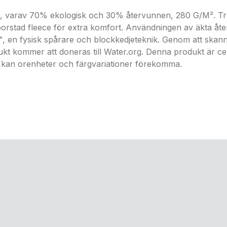
l, varav 70% ekologisk och 30% återvunnen, 280 G/M². Trö
k borstad fleece för extra komfort. Användningen av äkta å
 fysisk spårare och blockkedjeteknik. Genom att skanna QR-k
dukt kommer att doneras till Water.org. Denna produkt är
kan orenheter och färgvariationer förekomma.