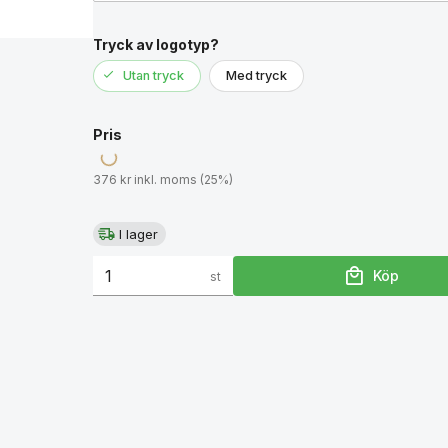
Tryck av logotyp?
Utan tryck
Med tryck
Pris
376 kr inkl. moms (25%)
I lager
Köp
st