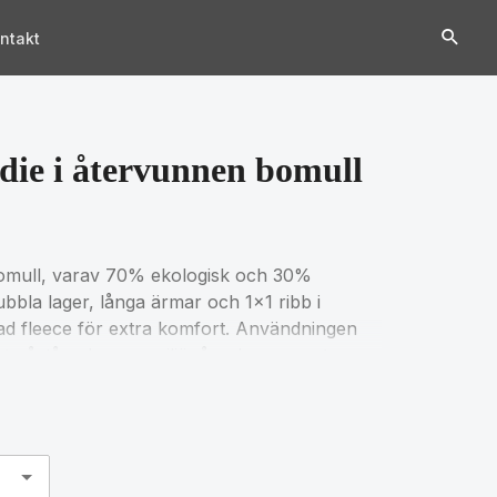
ntakt
die i återvunnen bomull
bomull, varav 70% ekologisk och 30%
bbla lager, långa ärmar och 1x1 ribb i
tad fleece för extra komfort. Användningen
amt påståenden om miljöpåverkan garanteras
blockkedjeteknik. Genom att skanna QR-
roduktpass. 2% av intäkterna från varje såld
nna produkt är certifierad enligt OEKO-TEX®
av återvunna garner kan orenheter och