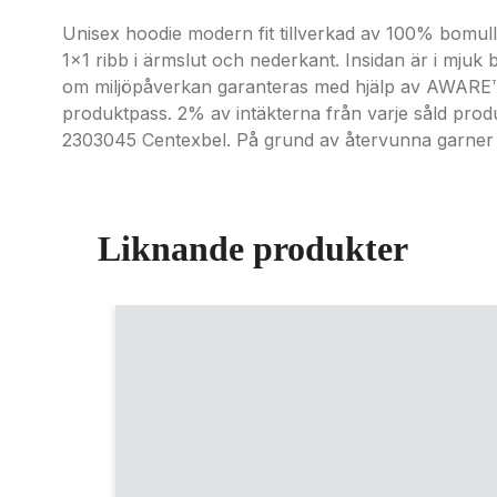
Unisex hoodie modern fit tillverkad av 100% bomul
1x1 ribb i ärmslut och nederkant. Insidan är i mju
om miljöpåverkan garanteras med hjälp av AWARE™, en
produktpass. 2% av intäkterna från varje såld pro
2303045 Centexbel. På grund av återvunna garner 
Liknande produkter