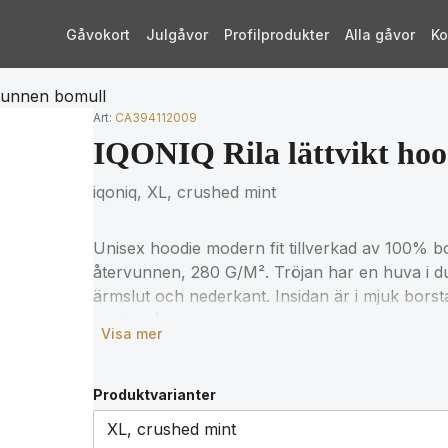
Gåvokort
Julgåvor
Profilprodukter
Alla gåvor
Ko
rvunnen bomull
Art:
CA394112009
IQONIQ Rila lättvikt hoo
iqoniq, XL, crushed mint
Unisex hoodie modern fit tillverkad av 100% 
återvunnen, 280 G/M². Tröjan har en huva i du
ärmslut och nederkant. Insidan är i mjuk bors
av äkta återvunnet och ekologiskt material s
Visa mer
med hjälp av AWARE™, en fysisk spårare och 
koden får du tillgång till ett särskilt digitalt p
produkt kommer att doneras till Water.org. De
Produktvarianter
STANDARD 100 2303045 Centexbel. På grund 
färgvariationer förekomma.