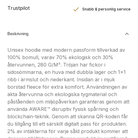
Trustpilot
Snabb & personlig service
Nöjdhetsgaranti
Hållbara gåvor
Beskrivning
Unisex hoodie med modern passform tillverkad av
100% bomull, varav 70% ekologisk och 30%
återvunnen, 280 G/M². Tröjan har fickor i
sidosömmarna, en huva med dubbla lager och 1x1
ribb i ärmslut och nederkant. Insidan är i mjuk
borstad fleece för extra komfort. Användningen av
äkta återvunna och ekologiska tygmaterial och
påståenden om miljöpåverkan garanteras genom att
använda AWARE™ disruptiv fysisk spårning och
blockchain-teknik. Genom att skanna QR-koden får
du tillgång till ett särskilt digitalt pass för produkten.
2% av intäkterna för varje såld produkt kommer att