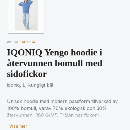
Art:
CA394112114
IQONIQ Yengo hoodie i
återvunnen bomull med
sidofickor
iqoniq, L, kungligt blå
Unisex hoodie med modern passform tillverkad av
100% bomull, varav 70% ekologisk och 30%
återvunnen, 280 G/M². Tröjan har fickor i
sidosömmarna, en huva med dubbla lager och 1x1
Visa mer
ribb i ärmslut och nederkant. Insidan är i mjuk