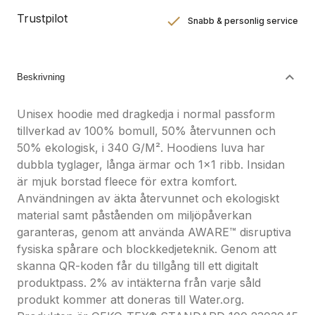
Trustpilot
Snabb & personlig service
Nöjdhetsgaranti
Hållbara gåvor
Beskrivning
Unisex hoodie med dragkedja i normal passform
tillverkad av 100% bomull, 50% återvunnen och
50% ekologisk, i 340 G/M². Hoodiens luva har
dubbla tyglager, långa ärmar och 1x1 ribb. Insidan
är mjuk borstad fleece för extra komfort.
Användningen av äkta återvunnet och ekologiskt
material samt påståenden om miljöpåverkan
garanteras, genom att använda AWARE™ disruptiva
fysiska spårare och blockkedjeteknik. Genom att
skanna QR-koden får du tillgång till ett digitalt
produktpass. 2% av intäkterna från varje såld
produkt kommer att doneras till Water.org.