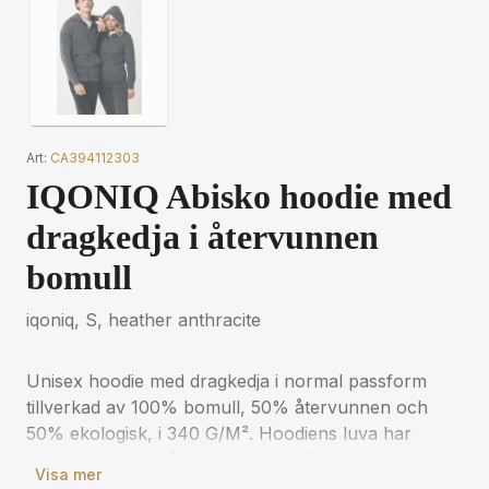
Art:
CA394112303
IQONIQ Abisko hoodie med
dragkedja i återvunnen
bomull
iqoniq, S, heather anthracite
Unisex hoodie med dragkedja i normal passform
tillverkad av 100% bomull, 50% återvunnen och
50% ekologisk, i 340 G/M². Hoodiens luva har
dubbla tyglager, långa ärmar och 1x1 ribb. Insidan
Visa mer
är mjuk borstad fleece för extra komfort.