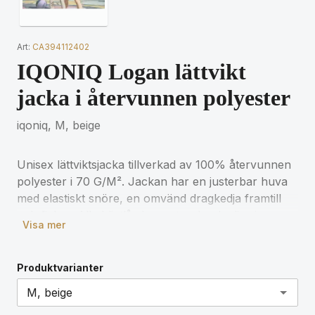
Art:
CA394112402
IQONIQ Logan lättvikt
jacka i återvunnen polyester
iqoniq, M, beige
Unisex lättviktsjacka tillverkad av 100% återvunnen
polyester i 70 G/M². Jackan har en justerbar huva
med elastiskt snöre, en omvänd dragkedja framtill
och fickor. Alla blixtlås har extra dragkedjor i
Visa mer
matchande färg. Muddarna är helt elastiska.
Jackans baksida är något längre och rundad nedtill.
Nederkant med elastisk snodd och stoppare.
Produktvarianter
Fluor/PFAS-fri vattenavvisande impregnering.
Användningen av äkta återvunnet och ekologiskt