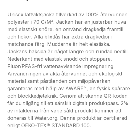
Unisex lättviktsjacka tillverkad av 100% återvunnen
polyester i 70 G/M². Jackan har en justerbar huva
med elastiskt snöre, en omvänd dragkedja framtill
och fickor. Alla blixtlås har extra dragkedjor i
matchande färg. Muddarna är helt elastiska.
Jackans baksida är något längre och rundad nedtill.
Nederkant med elastisk snodd och stoppare.
Fluor/PFAS-fri vattenavvisande impregnering.
Användningen av äkta återvunnet och ekologiskt
material samt påståenden om miljöpåverkan
garanteras med hjälp av AWARE™, en fysisk spårare
och blockkedjeteknik. Genom att skanna QR-koden
får du tillgång till ett särskilt digitalt produktpass. 2%
av intäkterna från varje såld produkt kommer att
doneras till Water.org. Denna produkt är certifierad
enligt OEKO-TEX® STANDARD 100.