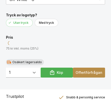
Tryck av logotyp?
Utan tryck
Med tryck
Pris
75 kr inkl. moms (25%)
Osäkert lagersaldo
Köp
Offertförfrågan
Trustpilot
Snabb & personlig service
Nöjdhetsgaranti
Hållbara gåvor