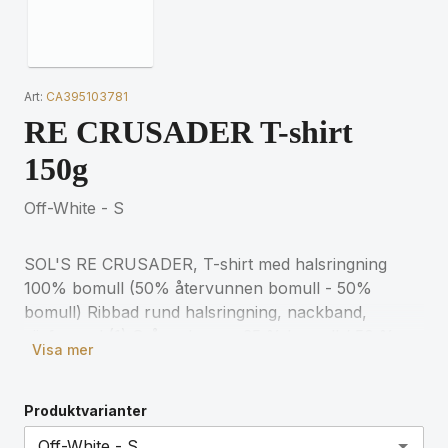
Art:
CA395103781
RE CRUSADER T-shirt
150g
Off-White - S
SOL'S RE CRUSADER, T-shirt med halsringning
100% bomull (50% återvunnen bomull - 50%
bomull) Ribbad rund halsringning, nackband,
rörformad (1) Grå melange : 35 % bomull / 50 %
Visa mer
återvunnen bomull / 15 % viskos. För matchande
storlekar, se storlekstabellen i
produktdokumentationen.
Produktvarianter