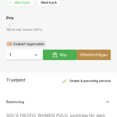
Utan tryck
Med tryck
Pris
183 kr inkl. moms (25%)
Osäkert lagersaldo
Köp
Offertförfrågan
Trustpilot
Snabb & personlig service
Nöjdhetsgaranti
Hållbara gåvor
Beskrivning
SOL'S PACIFIC WOMEN POLO, polotröja för dam,