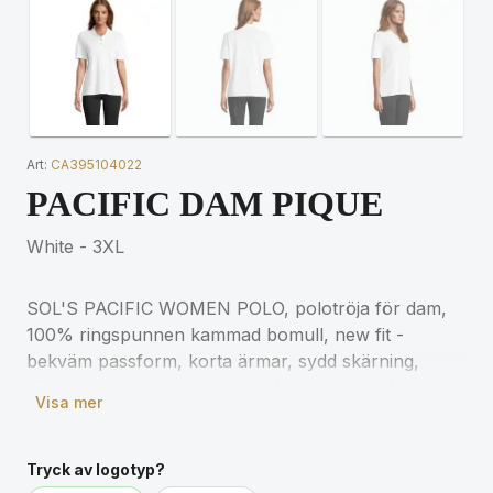
Art:
CA395104022
PACIFIC DAM PIQUE
White - 3XL
SOL'S PACIFIC WOMEN POLO, polotröja för dam,
100% ringspunnen kammad bomull, new fit -
bekväm passform, korta ärmar, sydd skärning,
ribbad krage och muddar med elastan, halsband,
Visa mer
förstärkt knappslå med 3 oblekta knappar, rak fåll
med förstärkta sidoslitsar, reservknapp på insidan
av sidosömmen. För storleksinformation, se
Tryck av logotyp?
storlekstabellen i produktdokumentationen.