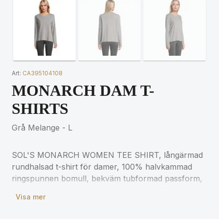
Art:
CA395104108
MONARCH DAM T-
SHIRTS
Grå Melange - L
SOL'S MONARCH WOMEN TEE SHIRT, långärmad
rundhalsad t-shirt för damer, 100% halvkammad
ringspunnen bomull, bekväm tubformad passform,
halsband, ribbad rund hals med elastan. För
Visa mer
storleksinformation, se storlekstabellen i
produktinformationsmappen.