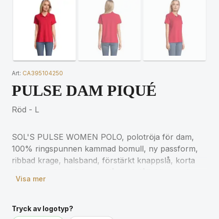
Art:
CA395104250
PULSE DAM PIQUÉ
Röd - L
SOL'S PULSE WOMEN POLO, polotröja för dam,
100% ringspunnen kammad bomull, ny passform,
ribbad krage, halsband, förstärkt knappslå, korta
ärmar, ton-i-ton 3-knappslås, rak fåll, klippt och
Visa mer
sydd, reservknapp på insidan av sidosömmen. För
storleksinformation, se storlekstabellen i
produktdokumentationen.
Tryck av logotyp?