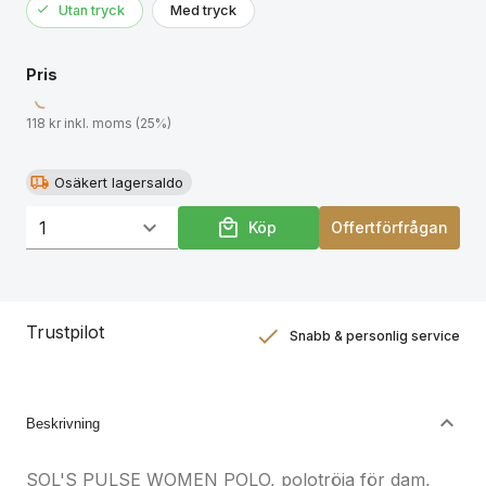
Utan tryck
Med tryck
Pris
118 kr inkl. moms (25%)
Osäkert lagersaldo
Köp
Offertförfrågan
Trustpilot
Snabb & personlig service
Nöjdhetsgaranti
Hållbara gåvor
Beskrivning
SOL'S PULSE WOMEN POLO, polotröja för dam,