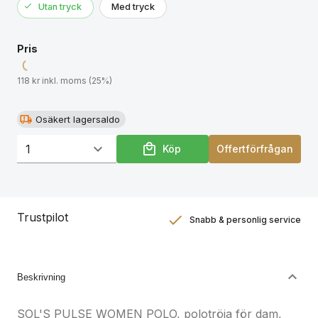
Utan tryck
Med tryck
Pris
118 kr inkl. moms (25%)
Osäkert lagersaldo
Köp
Offertförfrågan
Trustpilot
Snabb & personlig service
Nöjdhetsgaranti
Hållbara gåvor
Beskrivning
SOL'S PULSE WOMEN POLO, polotröja för dam,