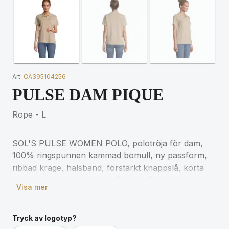
Art:
CA395104256
PULSE DAM PIQUE
Rope - L
SOL'S PULSE WOMEN POLO, polotröja för dam,
100% ringspunnen kammad bomull, ny passform,
ribbad krage, halsband, förstärkt knappslå, korta
ärmar, ton-i-ton 3-knappslås, rak fåll, klippt och
Visa mer
sydd, reservknapp på insidan av sidosömmen. För
storleksinformation, se storlekstabellen i
produktdokumentationen.
Tryck av logotyp?