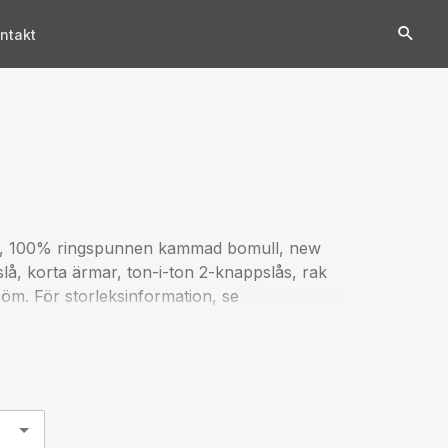
ntakt
a, 100% ringspunnen kammad bomull, new
pslå, korta ärmar, ton-i-ton 2-knappslås, rak
söm. För storleksinformation, se