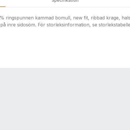
Specifikation
ingspunnen kammad bomull, new fit, ribbad krage, halsrin
 på inre sidosöm. För storleksinformation, se storlekstabel