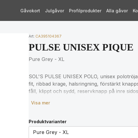
Gåvokort
Julgåvor
Profilprodukter
Alla gåvor
Ko
Art:
CA395104367
PULSE UNISEX PIQUE
Pure Grey - XL
SOL'S PULSE UNISEX POLO, unisex polotröj
fit, ribbad krage, halsringning, förstärkt knap
fåll, klippt och sydd, reservknapp på inre sido
storlekstabellen i produktdokumentationen.
Visa mer
Produktvarianter