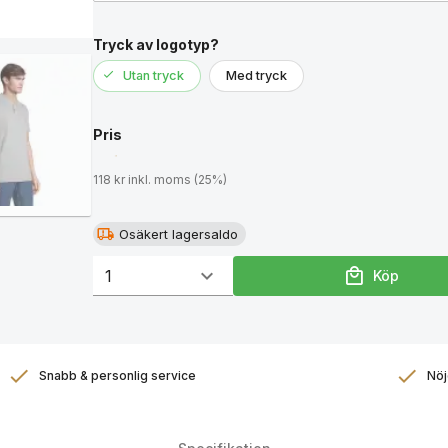
Tryck av logotyp?
Utan tryck
Med tryck
Pris
118 kr inkl. moms (25%)
Osäkert lagersaldo
Köp
Snabb & personlig service
Nöj