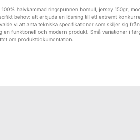
g, 100% halvkammad ringspunnen bomull, jersey 150gr, mod
fikt behov: att erbjuda en lösning till ett extremt konkurrens
valde vi att anta tekniska specifikationer som skiljer sig fr
 en funktionell och modern produkt. Små variationer i fär
nittet om produktdokumentation.