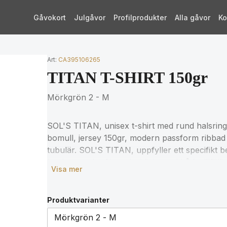
Gåvokort
Julgåvor
Profilprodukter
Alla gåvor
Ko
Art:
CA395106265
TITAN T-SHIRT 150gr
Mörkgrön 2 - M
SOL'S TITAN, unisex t-shirt med rund halsri
bomull, jersey 150gr, modern passform ribbad
tubulär. SOL'S TITAN, uppfyller ett specifikt be
konkurrenskraftigt pris, i linje med både tillfä
Visa mer
att uppnå detta mål valde vi att anta tekniska s
standarder. utan att kompromissa med väsentl
funktionell och modern produkt. Små variatio
Produktvarianter
till en annan. För matchande storlekar, se storl
produktdokumentation.