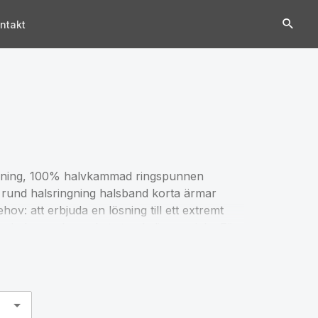
ntakt
ngning, 100% halvkammad ringspunnen
 rund halsringning halsband korta ärmar
hov: att erbjuda en lösning till ett extremt
lliga behov och mycket storskaliga projekt. För
pecifikationer som skiljer sig från våra vanliga
iga funktioner erbjuder SOL'S TITAN dig en
ner i färg kan förekomma från en produktion
ekstabellen i avsnittet om