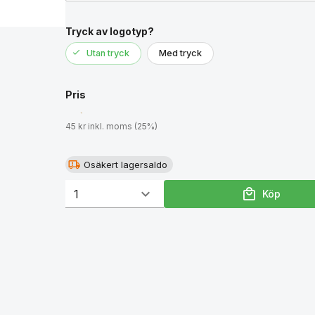
Tryck av logotyp?
Utan tryck
Med tryck
Pris
45 kr inkl. moms (25%)
Osäkert lagersaldo
Köp