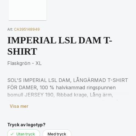
Art:
CA395148949
IMPERIAL LSL DAM T-
SHIRT
Flaskgrön - XL
SOL'S IMPERIAL LSL DAM, LÅNGÄRMAD T-SHIRT
FÖR DAMER, 100 % halvkammad ringspunnen
bomull JERSEY 190, Ribbad krage, Lång ärm,
Skuren och sydd, Kroppsnära skärning, Tejp på
Visa mer
insidan av kragen, (1) Mörkgråmelerad: 60 %
bomull / 40 % polyester, (2) Gråmelerad: 85 %
bomull / 15 % viskos för matchande storlekar, se
Tryck av logotyp?
storlekstabellen i avsnittet om
Utan tryck
Med tryck