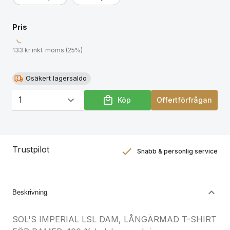
produktdokumentation.
Pris
133 kr inkl. moms (25%)
Osäkert lagersaldo
Köp
Offertförfrågan
Trustpilot
Snabb & personlig service
Nöjdhetsgaranti
Hållbara gåvor
Beskrivning
SOL'S IMPERIAL LSL DAM, LÅNGÄRMAD T-SHIRT