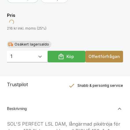
Pris
216 kr inkl. moms (25%)
Osäkert lagersaldo
Köp
Offertförfrågan
Trustpilot
Snabb & personlig service
Nöjdhetsgaranti
Hållbara gåvor
Beskrivning
SOL'S PERFECT LSL DAM, långärmad pikétröja för