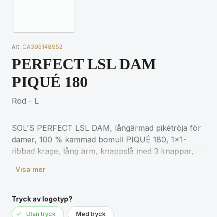
Art:
CA395148952
PERFECT LSL DAM
PIQUÉ 180
Röd - L
SOL'S PERFECT LSL DAM, långärmad pikétröja för
damer, 100 % kammad bomull PIQUÉ 180, 1x1-
ribbad krage, lång ärm, knappslå med 3 knappar,
kroppsnära passform, nackband. För storleksguide,
Visa mer
se storlekstabellen i produktdokumentationen.
Tryck av logotyp?
Utan tryck
Med tryck