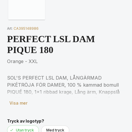
Art:
CA395148986
PERFECT LSL DAM
PIQUE 180
Orange - XXL
SOL'S PERFECT LSL DAM, LÅNGÄRMAD
PIKÉTRÖJA FÖR DAMER, 100 % kammad bomull
PIQUÉ 180, 1x1 ribbad krage, Lång ärm, Knappslå
med 3 knappar, Kroppsnära skärning, Tejp på
Visa mer
insidan av kragen. För matchande storlekar, se
storlekstabellen i avsnittet om
produktdokumentation.
Tryck av logotyp?
Utan tryck
Med tryck