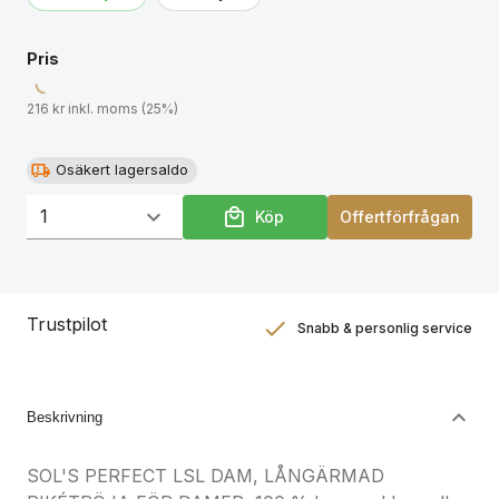
Pris
216 kr inkl. moms (25%)
Osäkert lagersaldo
Köp
Offertförfrågan
Trustpilot
Snabb & personlig service
Nöjdhetsgaranti
Hållbara gåvor
Beskrivning
SOL'S PERFECT LSL DAM, LÅNGÄRMAD