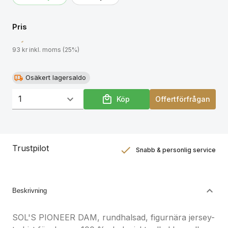
storlekstabellen i avsnittet om
produktdokumentation.
Pris
93 kr inkl. moms (25%)
Osäkert lagersaldo
Köp
Offertförfrågan
Trustpilot
Snabb & personlig service
Nöjdhetsgaranti
Hållbara gåvor
Beskrivning
SOL'S PIONEER DAM, rundhalsad, figurnära jersey-