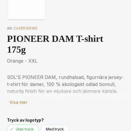
Art:
CA395149160
PIONEER DAM T-shirt
175g
Orange - XXL
SOL'S PIONEER DAM, rundhalsad, figurnära jersey-
t-shirt för damer, 100 % ekologiskt odlad bomull,
naturlig finish för en mjukare och jämnare känsla.
Jersey 175, ribbad krage i 100 % bomull, rund
Visa mer
halsringning, nackband, kroppsnära skärning,
rundstickad. (1) Askgrå: 98 % ekologisk bomull / 2
% viskos, (2) Gråmelerad: 85 % ekologisk bomull /
Tryck av logotyp?
15 % viskos. För matchande storlekar, se
Utan tryck
Med tryck