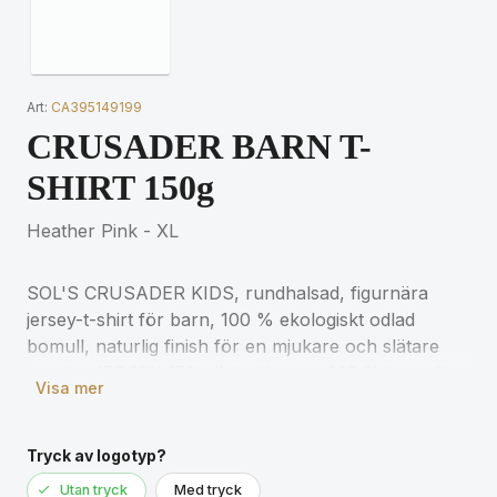
Art:
CA395149199
CRUSADER BARN T-
SHIRT 150g
Heather Pink - XL
SOL'S CRUSADER KIDS, rundhalsad, figurnära
jersey-t-shirt för barn, 100 % ekologiskt odlad
bomull, naturlig finish för en mjukare och slätare
känsla, JERSEY 150, ribbad krage i 100 % bomull,
Visa mer
rund halsringning, tejpad halsringning, kroppsnära
passform, skuren och sydd, (1) beigemelerad: 60 %
ekologisk bomull / 40 % återvunnen polyester, (2)
Tryck av logotyp?
ljusgrönmelerad: 60 % ekologisk bomull / 40 %
Utan tryck
Med tryck