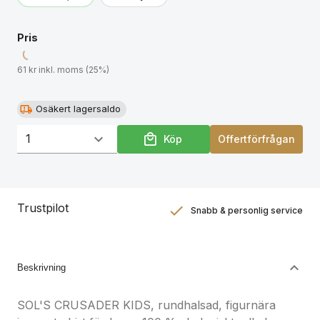
återvunnen polyester, (3) rosamelerad: 60 %
ekologisk bomull / 40 % återvunnen polyester, (4)
Pris
gråmelerad: 85 % ekologisk bomull / 15 % viskos.
För storleksmatchning, se storlekstabellen i avsnittet
61 kr inkl. moms (25%)
för produktdokumentation.
Osäkert lagersaldo
Köp
Offertförfrågan
Trustpilot
Snabb & personlig service
Nöjdhetsgaranti
Hållbara gåvor
Beskrivning
SOL'S CRUSADER KIDS, rundhalsad, figurnära