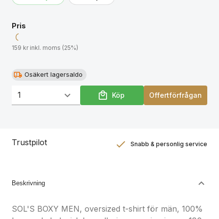
Pris
159 kr inkl. moms (25%)
Osäkert lagersaldo
Köp
Offertförfrågan
Trustpilot
Snabb & personlig service
Nöjdhetsgaranti
Hållbara gåvor
Beskrivning
SOL'S BOXY MEN, oversized t-shirt för män, 100%