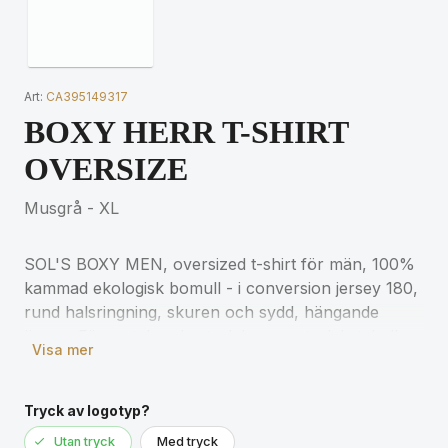
Art:
CA395149317
BOXY HERR T-SHIRT
OVERSIZE
Musgrå - XL
SOL'S BOXY MEN, oversized t-shirt för män, 100%
kammad ekologisk bomull - i conversion jersey 180,
rund halsringning, skuren och sydd, hängande
ärmar. För matchande storlekar, se storlekstabellen
Visa mer
i avsnittet om produktdokumentation.
Tryck av logotyp?
Utan tryck
Med tryck