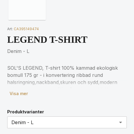
Art:
CA395149474
LEGEND T-SHIRT
Denim - L
SOL'S LEGEND, T-shirt 100% kammad ekologisk
bomull 175 gr - i konvertering ribbad rund
halsringning,nackband,skuren och sydd,modern
och bekväm skärning (1) grå melange : 85 %
Visa mer
ekologisk bomull / 15 % viskos. För matchande
storlekar, se storlekstabellen i
produktdokumentationen.
Produktvarianter