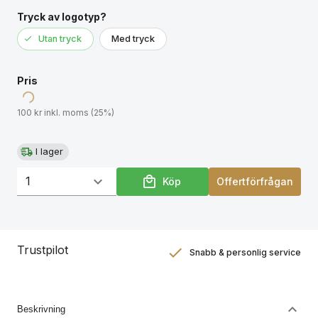
Tryck av logotyp?
Utan tryck
Med tryck
Pris
100 kr inkl. moms (25%)
I lager
Köp
Offertförfrågan
Trustpilot
Snabb & personlig service
Nöjdhetsgaranti
Hållbara gåvor
Beskrivning