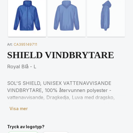
Art:
CA395149711
SHIELD VINDBRYTARE
Royal Blå - L
SOL'S SHIELD, UNISEX VATTENAVVISANDE
VINDBRYTARE, 100% återvunnen polyester -
vattenavvisande, Dragkedja, Luva med dragsko,
Elastiska muddar i ärmslut och nederkant, 2 fickor
Visa mer
med kardborreknäppning, Vikbar i fickan, Bekväm
passform. För storlekar, se storlekstabellen i
avsnittet om produktdokumentation.
Tryck av logotyp?