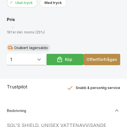
Utan tryck
Med tryck
Pris
181 kr inkl. moms (25%)
Osäkert lagersaldo
Köp
Offertförfrågan
Trustpilot
Snabb & personlig service
Nöjdhetsgaranti
Hållbara gåvor
Beskrivning
SOL'S SHIELD, UNISEX VATTENAVVISANDE