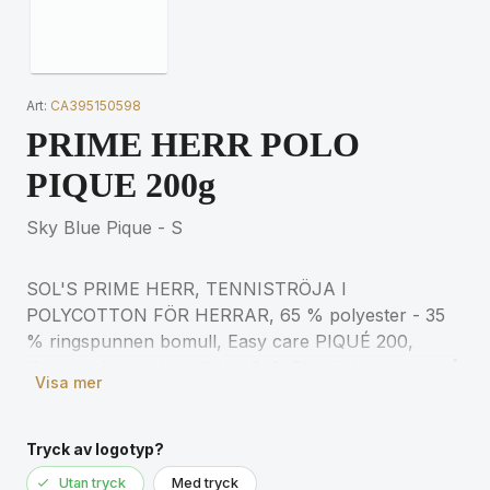
Art:
CA395150598
PRIME HERR POLO
PIQUE 200g
Sky Blue Pique - S
SOL'S PRIME HERR, TENNISTRÖJA I
POLYCOTTON FÖR HERRAR, 65 % polyester - 35
% ringspunnen bomull, Easy care PIQUÉ 200,
Krage och ärmslut i ribbad 1x1, Förstärkningstejp på
Visa mer
halsen, Korta ärmar, 3 ton i ton-färgade knappar,
Axlar med förstärkta sömmar, Skuren och sydd,
Extra knapp på insidan av sömmen för matchande
Tryck av logotyp?
storlekar, se storlekstabellen i avsnittet om
Utan tryck
Med tryck