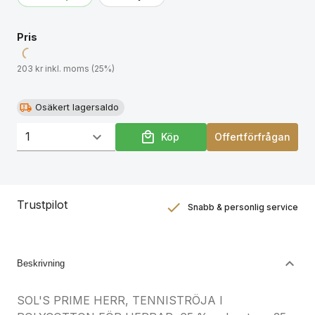
produktdokumentation.
Pris
203 kr inkl. moms (25%)
Osäkert lagersaldo
Köp
Offertförfrågan
Trustpilot
Snabb & personlig service
Nöjdhetsgaranti
Hållbara gåvor
Beskrivning
SOL'S PRIME HERR, TENNISTRÖJA I