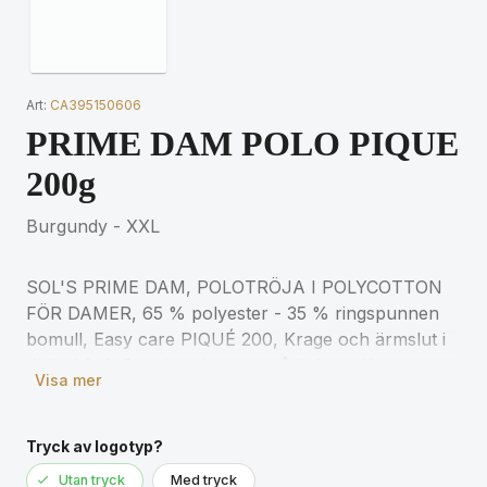
Art:
CA395150606
PRIME DAM POLO PIQUE
200g
Burgundy - XXL
SOL'S PRIME DAM, POLOTRÖJA I POLYCOTTON
FÖR DAMER, 65 % polyester - 35 % ringspunnen
bomull, Easy care PIQUÉ 200, Krage och ärmslut i
ribbad 1x1, Förstärkningstejp på halsen, Korta
Visa mer
ärmar, 3 ton i ton-färgade knappar, Axlar med
förstärkta sömmar, Skuren och sydd, Extra knapp
på insidan av sömmen. För matchande storlekar, se
Tryck av logotyp?
storlekstabellen i avsnittet om
Utan tryck
Med tryck