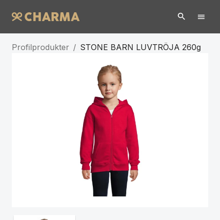
Profilprodukter
/
STONE BARN LUVTRÖJA 260g