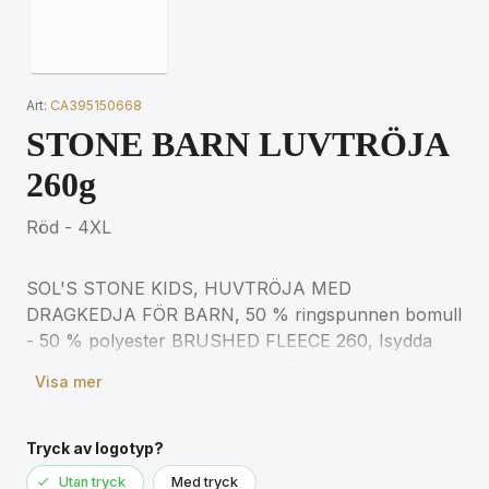
Art:
CA395150668
STONE BARN LUVTRÖJA
260g
Röd - 4XL
SOL'S STONE KIDS, HUVTRÖJA MED
DRAGKEDJA FÖR BARN, 50 % ringspunnen bomull
- 50 % polyester BRUSHED FLEECE 260, Isydda
ärmar, 2 kängurufickor, Huva, Ribbade muddar i
Visa mer
ärmslut och nederkant, Rundstickad. För matchande
storlekar, se storlekstabellen i avsnittet om
produktdokumentation.
Tryck av logotyp?
Utan tryck
Med tryck