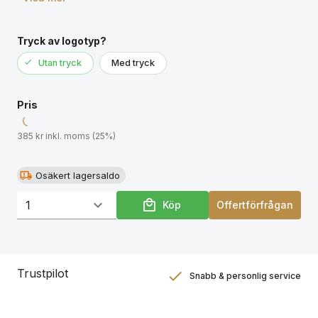
Tryck av logotyp?
Utan tryck
Med tryck
Pris
385 kr inkl. moms (25%)
Osäkert lagersaldo
Köp
Offertförfrågan
Trustpilot
Snabb & personlig service
Nöjdhetsgaranti
Hållbara gåvor