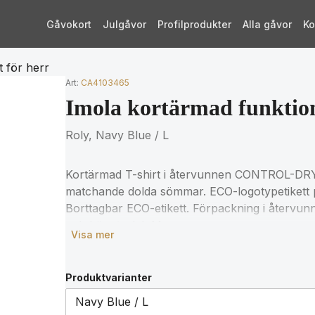
Gåvokort
Julgåvor
Profilprodukter
Alla gåvor
Ko
t för herr
Art:
CA4103465
Imola kortärmad funktions
Roly, Navy Blue / L
Kortärmad T-shirt i återvunnen CONTROL-DRY
matchande dolda sömmar. ECO-logotypetikett p
Borttagbar ECO-etikett. Förpackning i återvunn
och bär storlek M.
Visa mer
Produktvarianter