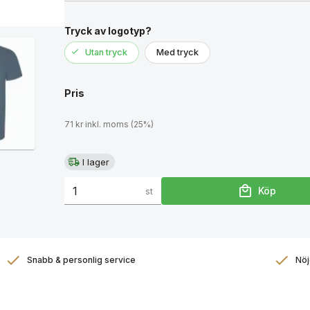
Tryck av logotyp?
Utan tryck
Med tryck
Pris
71 kr inkl. moms (25%)
I lager
Köp
st
Snabb & personlig service
Nöj