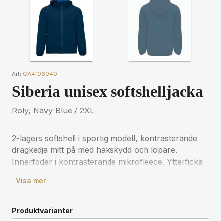
Art:
CA4106040
Siberia unisex softshelljacka
Roly, Navy Blue / 2XL
2-lagers softshell i sportig modell, kontrasterande
dragkedja mitt på med hakskydd och löpare.
Innerfoder i kontrasterande mikrofleece. Ytterficka
på höger sida av bröstet med osynlig diagonal
Visa mer
dragkedja. Två sidfickor med osynlig dragkedja.
Ficka på vänster ärm. Matchande elastisk kant i
ärmslut och fåll. Vikbar huva med kontrasterande
Produktvarianter
mikropolärt foder. Borttagbar etikett. Vattentät.