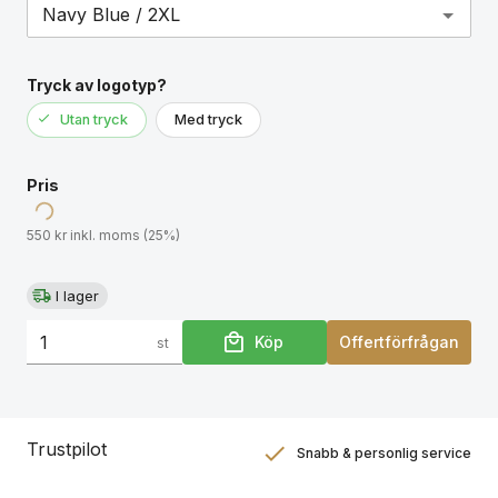
Vindtät. Den manliga modellen är 185 cm och bär
storlek M, den kvinnliga modellen är 174 cm och
bär storlek S.
Tryck av logotyp?
Utan tryck
Med tryck
Pris
550 kr inkl. moms (25%)
I lager
Köp
Offertförfrågan
st
Trustpilot
Snabb & personlig service
Nöjdhetsgaranti
Hållbara gåvor