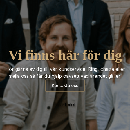
Vi finns här för dig
Hör gärna av dig till vår kundservice. Ring, chatta eller
mejla oss så får du hjälp oavsett vad ärendet gäller!
Kontakta oss
Trustpilot