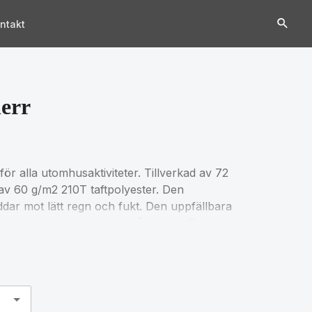
ntakt
herr
 för alla utomhusaktiviteter. Tillverkad av 72
av 60 g/m2 210T taftpolyester. Den
ar mot lätt regn och fukt. Den uppfällbara
ig till skiftande väderförhållanden. Tack
och bättre rörlighet vilket gör den idealisk
 i innerfickan. Dinlas-jackan är ett oumbärligt