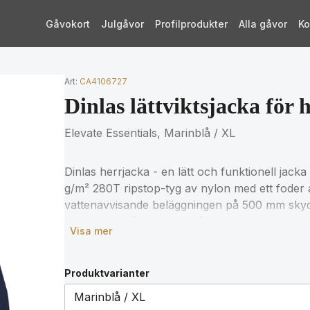
Gåvokort
Julgåvor
Profilprodukter
Alla gåvor
Ko
Art:
CA4106727
Dinlas lättviktsjacka för 
Elevate Essentials, Marinblå / XL
Dinlas herrjacka - en lätt och funktionell jacka
g/m² 280T ripstop-tyg av nylon med ett foder 
vattenavvisande beläggningen på 500 mm skydd
huvan ger mångsidighet så att du kan anpassa d
Visa mer
vare raglanärmarna får du en bekväm passform 
för en aktiv livsstil. Viktiga saker kan förvaras
tillskott till outdoor-garderoben.
Produktvarianter