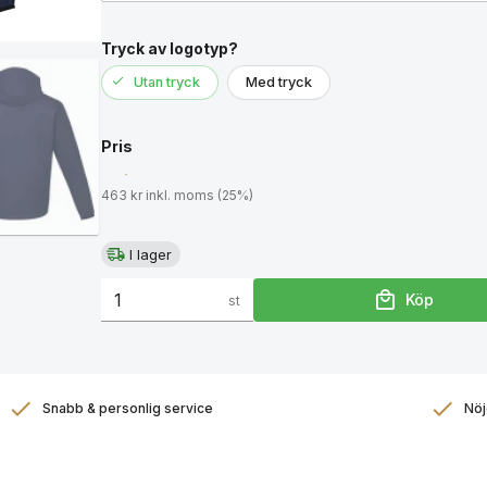
Tryck av logotyp?
Utan tryck
Med tryck
Pris
463 kr inkl. moms (25%)
I lager
Köp
st
Snabb & personlig service
Nöj