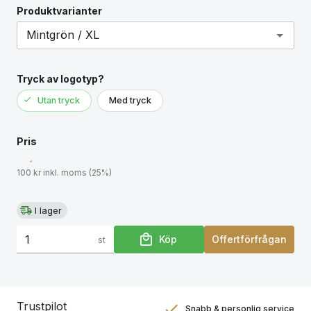
Produktvarianter
Tryck av logotyp?
Utan tryck
Med tryck
Pris
100 kr inkl. moms (25%)
I lager
Köp
Offertförfrågan
st
Trustpilot
Snabb & personlig service