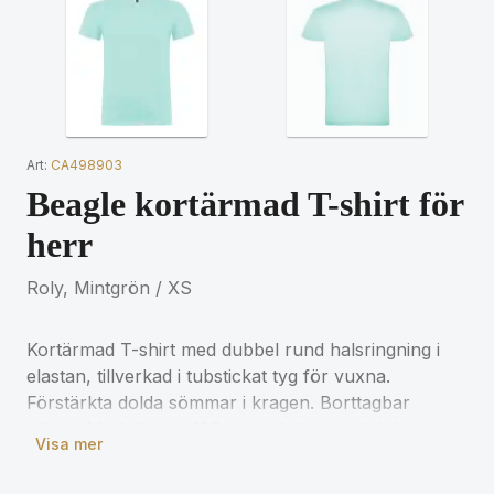
Art:
CA498903
Beagle kortärmad T-shirt för
herr
Roly, Mintgrön / XS
Kortärmad T-shirt med dubbel rund halsringning i
elastan, tillverkad i tubstickat tyg för vuxna.
Förstärkta dolda sömmar i kragen. Borttagbar
etikett. Modellen är 190 cm och bär storlek L.
Visa mer