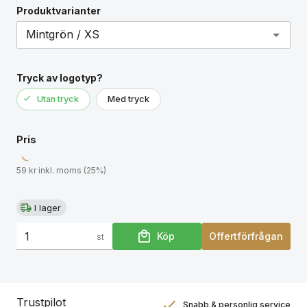
Produktvarianter
Tryck av logotyp?
Utan tryck
Med tryck
Pris
59 kr inkl. moms (25%)
I lager
Köp
Offertförfrågan
st
Trustpilot
Snabb & personlig service