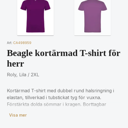
Art:
CA498959
Beagle kortärmad T-shirt för
herr
Roly, Lila / 2XL
Kortärmad T-shirt med dubbel rund halsringning i
elastan, tillverkad i tubstickat tyg för vuxna.
Förstärkta dolda sömmar i kragen. Borttagbar
etikett. Modellen är 190 cm och bär storlek L.
Visa mer