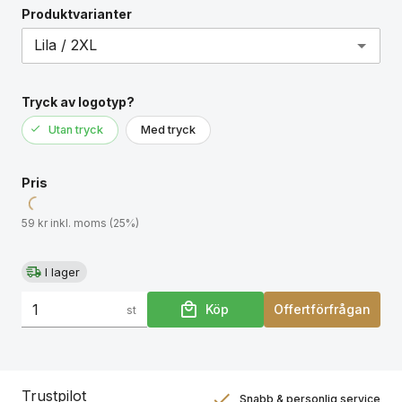
Produktvarianter
Tryck av logotyp?
Utan tryck
Med tryck
Pris
59 kr inkl. moms (25%)
I lager
Köp
Offertförfrågan
st
Trustpilot
Snabb & personlig service