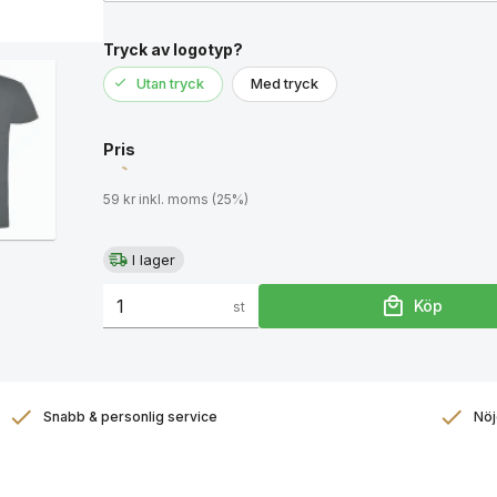
Tryck av logotyp?
Utan tryck
Med tryck
Pris
59 kr inkl. moms (25%)
I lager
Köp
st
Snabb & personlig service
Nöj