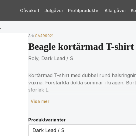
Gåvokort
Julgåvor
Profilprodukter
Alla gåvor
Ko
r
Art:
CA499021
Beagle kortärmad T-shirt 
Roly, Dark Lead / S
Kortärmad T-shirt med dubbel rund halsringning i
vuxna. Förstärkta dolda sömmar i kragen. Bort
storlek L.
Visa mer
Produktvarianter