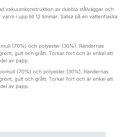
erad vakuumkonstruktion av dubbla stålväggar och
 varm i upp till 12 timmar. Satsa på en vattenflaska
omull (70%) och polyester (30%). Rändernas
rönt, gult och grått. Torkar fort och är enkel att
rdel av papp.
 bomull (70%) och polyester (30%). Rändernas
rönt, gult och grått. Torkar fort och är enkel att
rdel av papp.