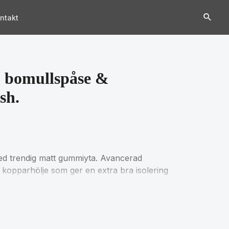
ntakt
 bomullspåse &
sh.
med trendig matt gummiyta. Avancerad
kopparhölje som ger en extra bra isolering
 till 24 timmar eller varm i upp till 12
alité för både dig och miljön! Flaskan rymmer