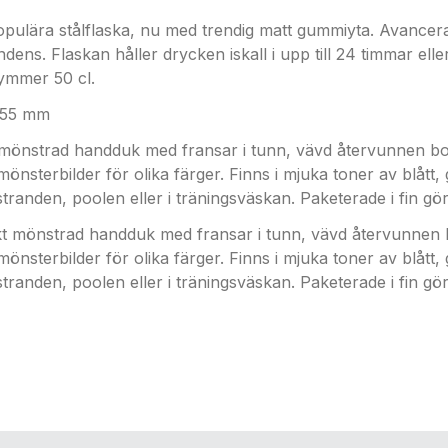
 populära stålflaska, nu med trendig matt gummiyta. Avanc
ens. Flaskan håller drycken iskall i upp till 24 timmar eller
rymmer 50 cl.
 255 mm
 mönstrad handduk med fransar i tunn, vävd återvunnen b
nsterbilder för olika färger. Finns i mjuka toner av blått, g
 stranden, poolen eller i träningsväskan. Paketerade i fin gö
kt mönstrad handduk med fransar i tunn, vävd återvunnen
nsterbilder för olika färger. Finns i mjuka toner av blått, g
 stranden, poolen eller i träningsväskan. Paketerade i fin gö