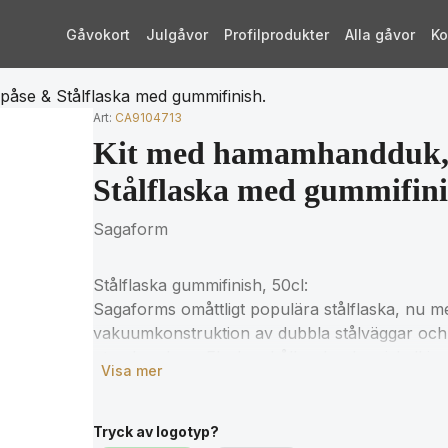
Gåvokort
Julgåvor
Profilprodukter
Alla gåvor
Ko
åse & Stålflaska med gummifinish.
Art:
CA9104713
Kit med hamamhandduk,
Stålflaska med gummifini
Sagaform
Stålflaska gummifinish, 50cl:
Sagaforms omåttligt populära stålflaska, nu 
vakuumkonstruktion av dubbla stålväggar och 
utan kondens. Flaskan håller drycken iskall i upp
Visa mer
timmar. Satsa på en vattenflaska av hållbar kv
50 cl.
Tryck av logotyp?